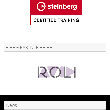
– – – – PARTNER – – – –
News