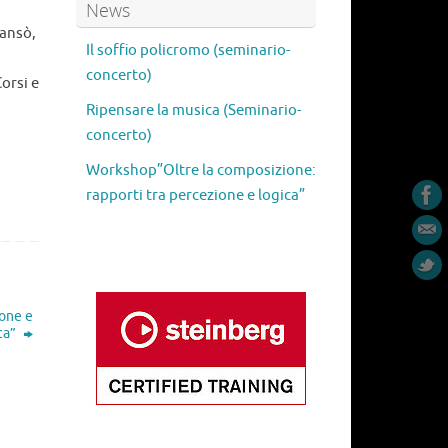
News
Sansò,
Il soffio policromo (seminario-
concerto)
Corsi e
Ripensare la musica (Seminario-
concerto)
Workshop”Oltre la composizione:
rapporti tra percezione e logica”
ione e
ca”