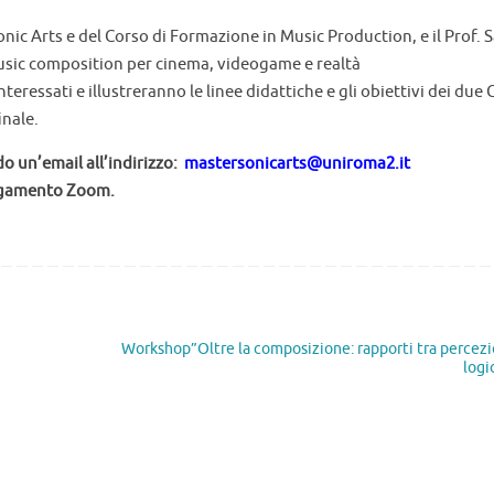
onic Arts e del Corso di Formazione in Music Production, e il Prof. 
music composition per cinema, videogame e realtà
teressati e illustreranno le linee didattiche e gli obiettivi dei due 
inale.
o un’email all’indirizzo:
mastersonicarts@uniroma2.it
ollegamento Zoom.
Workshop”Oltre la composizione: rapporti tra percez
logi