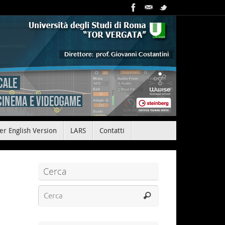
er English Version
LARS
Contatti
Cerca