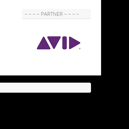
– – – – PARTNER – – – –