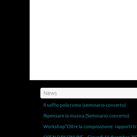
News
Il soffio policromo (seminario-concerto)
Ripensare la musica (Seminario-concerto)
Workshop”Oltre la composizione: rapporti tra