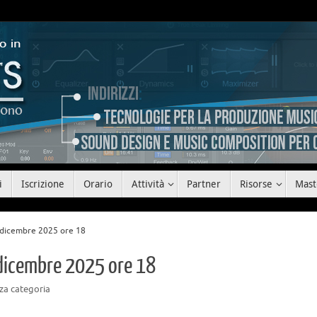
i
Iscrizione
Orario
Attività
Partner
Risorse
Mast
dicembre 2025 ore 18
dicembre 2025 ore 18
za categoria