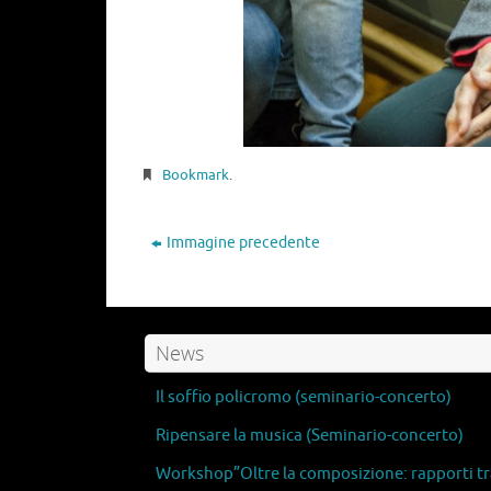
Bookmark
.
Immagine precedente
News
Il soffio policromo (seminario-concerto)
Ripensare la musica (Seminario-concerto)
Workshop”Oltre la composizione: rapporti tra