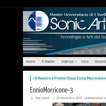
Home
Il Master
Indirizzi
Corsi
Docent
«
Il Maestro e Premio Oscar Ennio Morricone in
EnnioMorricone-3
luigi sansò
25 novembre 2016
La dimensione in