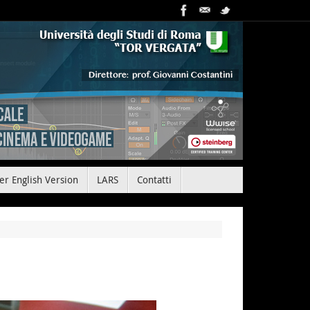
er English Version
LARS
Contatti