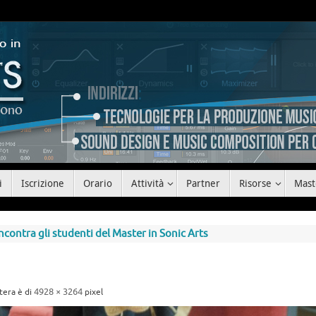
i
Iscrizione
Orario
Attività
Partner
Risorse
Mast
contra gli studenti del Master in Sonic Arts
4928 × 3264
tera è di
pixel