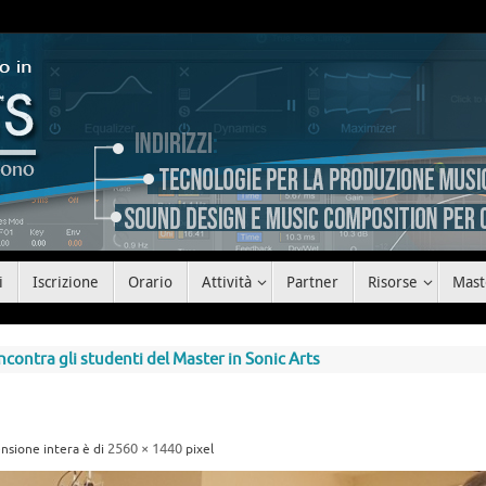
i
Iscrizione
Orario
Attività
Partner
Risorse
Mast
contra gli studenti del Master in Sonic Arts
2560 × 1440
nsione intera è di
pixel