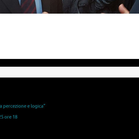
 percezione e logica”
5 ore 18