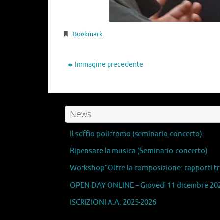
Bookmark
.
Immagine precedente
News
Il soffio policromo (seminario-concerto)
Ripensare la musica (Seminario-concerto)
Workshop”Oltre la composizione: rapporti tra
OPEN DAY ONLINE – Giovedì 11 dicembre 202
ISCRIZIONI A.A. 2025-2026