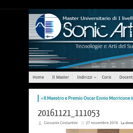
Home
Il Master
Indirizzi
Corsi
Docent
«
Il Maestro e Premio Oscar Ennio Morricone in
20161121_111053
Giovanni Costantini
27 novembre 2016
La dime