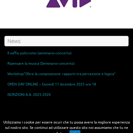
News
Il soffio policromo (seminario-concerto)
Ripensare la musica (Seminario-concerto)
Workshop”Oltre la composizione: rapporti tra percezione e logica”
OPEN DAY ONLINE – Giovedì 11 dicembre 2025 ore 18
ISCRIZIONI A.A. 2025-2026
Master in Sonic Arts - Tecnologie e Arti del Suono
Utilizziamo i cookie per essere sicuri che tu possa avere la migliore esperienza
sul nostro sito. Se continui ad utilizzare questo sito noi assumiamo che tu ne