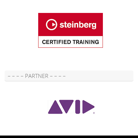
– – – – PARTNER – – – –