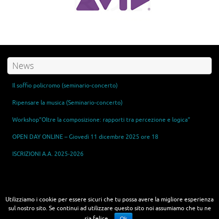
News
Il soffio policromo (seminario-concerto)
Ripensare la musica (Seminario-concerto)
Workshop”Oltre la composizione: rapporti tra percezione e logica”
OPEN DAY ONLINE – Giovedì 11 dicembre 2025 ore 18
ISCRIZIONI A.A. 2025-2026
Master in Sonic Arts - Tecnologie e Arti del Suono
Utilizziamo i cookie per essere sicuri che tu possa avere la migliore esperienza
sul nostro sito. Se continui ad utilizzare questo sito noi assumiamo che tu ne
sia felice.