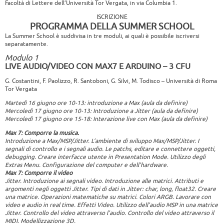
Facoltà di Lettere dell’Università Tor Vergata, in via Columbia 1.
ISCRIZIONE
PROGRAMMA DELLA SUMMER SCHOOL
La Summer School è suddivisa in tre moduli, ai quali è possibile iscriversi
separatamente.
Modulo 1
LIVE AUDIO/VIDEO CON MAX7 E ARDUINO – 3 CFU
G. Costantini, F. Paolizzo, R. Santoboni, G. Silvi, M. Todisco – Università di Roma
Tor Vergata
Martedì 16 giugno ore 10-13: introduzione a Max (aula da definire)
Mercoledì 17 giugno ore 10-13: Introduzione a Jitter (aula da definire)
Mercoledì 17 giugno ore 15-18: Interazione live con Max (aula da definire)
Max 7: Comporre la musica.
Introduzione a Max/MSP/Jitter. L’ambiente di sviluppo Max/MSP/Jitter. I
segnali di controllo e i segnali audio. Le patchs, editare e connettere oggetti,
debugging. Creare interfacce utente in Presentation Mode. Utilizzo degli
Extras Menu. Configurazione del computer e dell’hardware.
Max 7: Comporre il video
Jitter. Introduzione ai segnali video. Introduzione alle matrici. Attributi e
argomenti negli oggetti Jitter. Tipi di dati in Jitter: char, long, float32. Creare
una matrice. Operazioni matematiche su matrici. Colori ARGB. Lavorare con
video e audio in real time. Effetti Video. Utilizzo dell’audio MSP in una matrice
Jitter. Controllo del video attraverso l’audio. Controllo del video attraverso il
MIDI. Modellizzazione 3D.