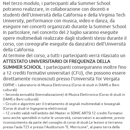
Nel terzo modulo, i partecipanti alla Summer School
potranno realizzare, in collaborazione con docenti e
studenti dell’Università della California e della Virginia Tech
University, performance con musica, video e danza, da
eseguire nei concerti organizzati durante la Summer School.
In particolare, nel concerto del 2 luglio saranno eseguite
opere multimediali realizzate dagli studenti stessi durante il
corso, con coreografie eseguite da danzatrici dell’Università
della California.
Al termine del corso, a tutti i partecipanti verrà rilasciato un
ATTESTATO UNIVERSITARIO DI FREQUENZA DELLA
SUMMER SCHOOL
. I partecipanti conseguiranno inoltre fino
a 12 crediti formativi universitari (CFU), che possono essere
direttamente riconosciuti presso l’Università Tor Vergata
come:
– Laboratorio di Musica Elettronica (Corso di studi in DAMS o Beni
culturali)
– Seconda annualità (biennalizzazione) di Musica Elettronica (Corso di studi in
DAMS o Beni culturali)
– Circuiti e algoritmi per il trattamento di segnali multimediali e biosegnali
(Corso di studi in Ingegneria elettronica)
– 12 crediti validi nell’ambito del Master in SONIC ARTSI 12 crediti formativi
sono anche spendibili in tutte le università, conservatori e accademie, previo
riconoscimento da parte del consiglio di corso di studi.Le lezioni si terranno
presso l’aula T25 e presso l’Auditorium “E. Morricone”, al piano terra della