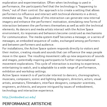
exploration and experimentation. Often when technology is used in
performance, the participants feel that the technology is “happening to
them,” out of their control. Our approach is to create a setting that allows
performers to influence and interact with technical elements in a direct,
immediate way. The qualities of this interaction can generate new internal
imagery and enhance the performers’ motivation, stimulating new forms of
interaction between the performers themselves as well as with the technical
elements. As dancers and media artists interact with the Active Space
environment, its responses and behaviors become construed as mechanisms
for communication. The media system itself becomes a message, or a series of
messages, an embodied sequence of codes, exchanged among performers
and between performers and audience.
For installations, the Active Space system responds directly to visitors and
their motion, creating visuals and sounds that can influence the ways people
move in the space. The resulting movement calls up new sequences of sounds
and images, potentially inspiring participants to further improvisational
movement explorations. This cycle of interaction is exciting to experience,
entertaining to watch, and is adaptable to a wide range of performance,
exhibition and workshop settings.
Active Space research is of particular interest to dancers, choreographers,
musicians, composers, scenic and lighting designers, directors, actors, visual
artists, animators, filmmakers, interface designers, computer scientists,
engineers, architects, and anyone intrigued by issues of embodiment,
technology and interactive experience.
http://embodied.uci.edu/
PERFORMANCE ARTISTICHE