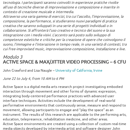
tecnologia. I partecipanti saranno coinvolti in esperienze pratiche rivolte
all’uso di tecniche diverse di improvvisazione e composizione e inserite in
contesto di creazione musicale e intermedia.
Attraverso una varia gamma di esercizi, tra cui l’ascolto, l’improvvisazione, la
composizione, la performance, si studieranno nuovi paradigmi di pratica
creativa che saranno sviluppati in una serie di progetti individuali o in
collaborazione. Si affronterà l’uso creativo e tecnico del suono e la sua
integrazione con i media visivi. L’accento sarà posto sullo sviluppo di
competenze estetiche e critiche per la creazione di opere che coinvolgono il
suono, l’immagine e l’interazione in tempo reale, in una varietà di contesti, tra
cui free-improvised music, improvvisazione-composizione, installazione e live.
Modulo 3
ACTIVE SPACE & MAX/JITTER VIDEO PROCESSING
– 6 CFU
John Crawford and Lisa Naugle –
University of California, Irvine
June 22 to July 4, from 10 AM to 6 PM
Active Space is a digital media arts research project investigating embodied
interaction through movement and other forms of dynamic expression,
integrating body-centered performance practices with advanced user
interface techniques. Activities include the development of real-world
performative environments that continuously sense, measure and respond to
movement, allowing participants to engage and “play the space” as an
instrument. The results of this research are applicable to the performing arts,
education, telepresence, rehabilitation medicine, and other areas.
Active Space environments are created using a collection of custom real-time
media objects developed by intermedia artist and software designer John