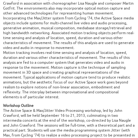
Crawford in association with choreographer Lisa Naugle and composer Martin
Gotfrit. The environments also may incorporate optical motion capture and
other advanced technologies for representing human movement.
Incorporating the Max/Jitter system from Cycling ’74, the Active Space media
objects include systems for multi-channel live video and audio processing,
generative animation, musical composition, mediabase storage/retrieval and
high bandwidth networking. Associated motion tracking objects perform real-
time sensing and analysis of location, speed, duration and various other
characteristics of movement. The results of this analysis are used to generate
video and audio in response to movement.
Motion tracking involves real-time sensing and analysis of location, speed,
duration and various other characteristics of movement. The results of this
analysis are fed to a computer system that generates video and audio in
response to the movement. Motion capture is the technique of sampling
movement in 3D space and creating graphical representations of the
movement. Typical applications of motion capture tend to produce realistic
animations, but the aesthetic focus of our Active Space work goes beyond
realism to explore notions of non-linear association, embodiment and
reflexivity. The interplay between improvisational and compositional
elements is of particular interest.
Workshop Outline
The Active Space & Max/Jitter Video Processing workshop, led by John
Crawford, will be held September 16 to 21, 2013, culminating in two
intermedia concerts at the end of the workshop, co-directed by Lisa Naugle
and John Crawford. The sessions will be full-time, with a theoretical part and a
practical part. Students will use the media programming system Jitter (with
Max, from Cycling ’74) to realize a video processing project to be presented in