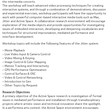
the intermedia concerts.
The workshop will teach advanced video processing techniques for creating
interactive systems, and through a combination of demonstrations, discussion
and experiential exercises, workshop participants will have the opportunity to
work with powerful computer-based interactive media tools such as Max,
Jitter and Active Space. A collaborative research environment will encourage
exploration of the media objects and provide opportunities for investigating
issues of embodied interaction, developing and deepening vocabularies and
techniques for structured improvisation, mediated performance and
interface development.
Workshop topics will include the following features of the Jitter system:
– Movie Playback
– Live Video Input & Camera Control
– Video Mixing & Keying
– Image Control & Color Mapping
– Motion Tracking and Interactivity
– GPU Performance Optimization
– Control Surfaces & OSC
– Video & Control Networking
– Introduction to Gen
– Other Topics by Request
Research Objectives
A primary objective of the Active Space research is investigation of formal
issues in mediated performance and installation through transdisciplinary
projects where artistic vision and technical innovation share the spotlight.
In a performing arts context, the Active Space environment encourages