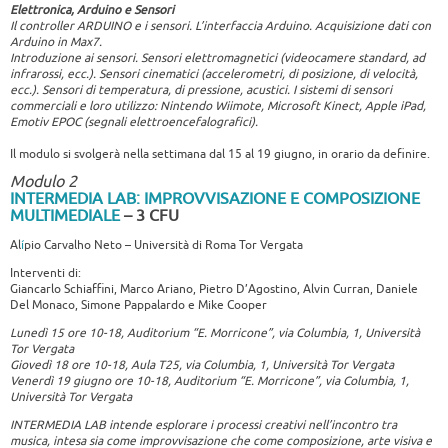
Elettronica, Arduino e Sensori
Il controller ARDUINO e i sensori. L’interfaccia Arduino. Acquisizione dati con
Arduino in Max7.
Introduzione ai sensori. Sensori elettromagnetici (videocamere standard, ad
infrarossi, ecc.). Sensori cinematici (accelerometri, di posizione, di velocità,
ecc.). Sensori di temperatura, di pressione, acustici. I sistemi di sensori
commerciali e loro utilizzo: Nintendo Wiimote, Microsoft Kinect, Apple iPad,
Emotiv EPOC (segnali elettroencefalografici).
Il modulo si svolgerà nella settimana dal 15 al 19 giugno, in orario da definire.
Modulo 2
INTERMEDIA LAB: IMPROVVISAZIONE E COMPOSIZIONE
MULTIMEDIALE
– 3 CFU
Al
í
pio Carvalho Neto – Università di Roma Tor Vergata
Interventi di:
Giancarlo Schiaffini, Marco Ariano, Pietro D’Agostino, Alvin Curran, Daniele
Del Monaco, Simone Pappalardo e Mike Cooper
Lunedì 15 ore 10-18, Auditorium “E. Morricone”, via Columbia, 1, Università
Tor Vergata
Giovedì 18 ore 10-18, Aula T25, via Columbia, 1, Università Tor Vergata
Venerdì 19 giugno ore 10-18, Auditorium “E. Morricone”, via Columbia, 1,
Università Tor Vergata
INTERMEDIA LAB intende esplorare i processi creativi nell’incontro tra
musica, intesa sia come improvvisazione che come composizione, arte visiva e