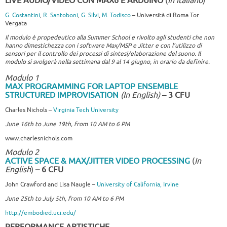
LIVE AUDIO/VIDEO CON MAX6 E ARDUINO
(
In italiano
)
G. Costantini
,
R. Santoboni
,
G. Silvi
,
M. Todisco
– Università di Roma Tor
Vergata
Il modulo è propedeutico alla Summer School e rivolto agli studenti che non
hanno dimestichezza con i software Max/MSP e Jitter e con l’utilizzo di
sensori per il controllo dei processi di sintesi/elaborazione del suono. Il
modulo si svolgerà nella settimana dal 9 al 14 giugno, in orario da definire.
Modulo 1
MAX PROGRAMMING FOR LAPTOP ENSEMBLE
STRUCTURED IMPROVISATION
(In English)
– 3 CFU
Charles Nichols –
Virginia Tech University
June 16th to June 19th, from 10 AM to 6 PM
www.charlesnichols.com
Modulo 2
ACTIVE SPACE & MAX/JITTER VIDEO PROCESSING
(
In
English
)
– 6 CFU
John Crawford and Lisa Naugle –
University of California, Irvine
June 25th to July 5th, from 10 AM to 6 PM
http://embodied.uci.edu/