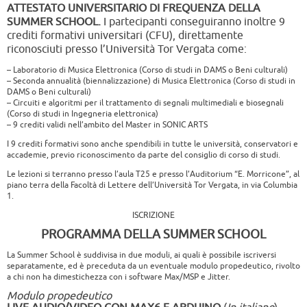
ATTESTATO UNIVERSITARIO DI FREQUENZA DELLA
SUMMER SCHOOL.
I partecipanti conseguiranno inoltre 9
crediti formativi universitari (CFU), direttamente
riconosciuti presso l’Università Tor Vergata come:
– Laboratorio di Musica Elettronica (Corso di studi in DAMS o Beni culturali)
– Seconda annualità (biennalizzazione) di Musica Elettronica (Corso di studi in
DAMS o Beni culturali)
– Circuiti e algoritmi per il trattamento di segnali multimediali e biosegnali
(Corso di studi in Ingegneria elettronica)
– 9 crediti validi nell’ambito del Master in SONIC ARTS
I 9 crediti formativi sono anche spendibili in tutte le università, conservatori e
accademie, previo riconoscimento da parte del consiglio di corso di studi.
Le lezioni si terranno presso l’aula T25 e presso l’Auditorium “E. Morricone”, al
piano terra della Facoltà di Lettere dell’Università Tor Vergata, in via Columbia
1.
ISCRIZIONE
PROGRAMMA DELLA SUMMER SCHOOL
La Summer School è suddivisa in due moduli, ai quali è possibile iscriversi
separatamente, ed è preceduta da un eventuale modulo propedeutico, rivolto
a chi non ha dimestichezza con i software Max/MSP e Jitter.
Modulo propedeutico