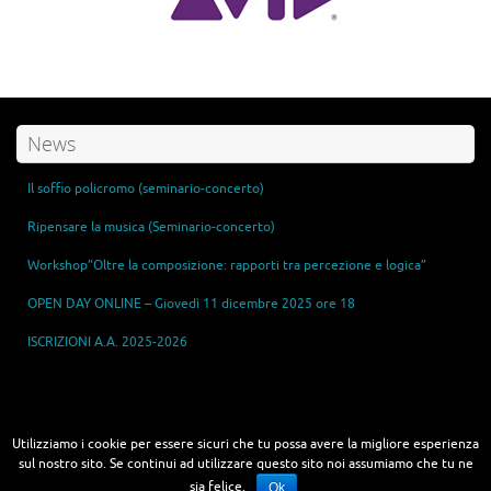
News
Il soffio policromo (seminario-concerto)
Ripensare la musica (Seminario-concerto)
Workshop”Oltre la composizione: rapporti tra percezione e logica”
OPEN DAY ONLINE – Giovedì 11 dicembre 2025 ore 18
ISCRIZIONI A.A. 2025-2026
Master in Sonic Arts - Tecnologie e Arti del Suono
Utilizziamo i cookie per essere sicuri che tu possa avere la migliore esperienza
sul nostro sito. Se continui ad utilizzare questo sito noi assumiamo che tu ne
sia felice.
Ok