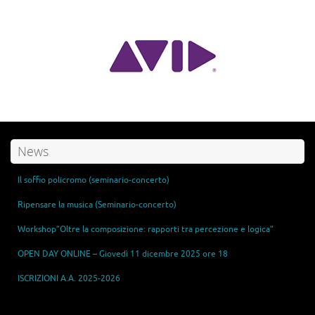
News
Il soffio policromo (seminario-concerto)
Ripensare la musica (Seminario-concerto)
Workshop”Oltre la composizione: rapporti tra percezione e logica”
OPEN DAY ONLINE – Giovedì 11 dicembre 2025 ore 18
ISCRIZIONI A.A. 2025-2026