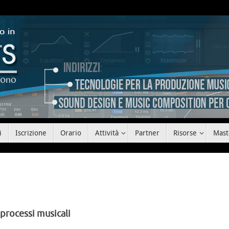
i
Iscrizione
Orario
Attività
Partner
Risorse
Mast
 processi musicali