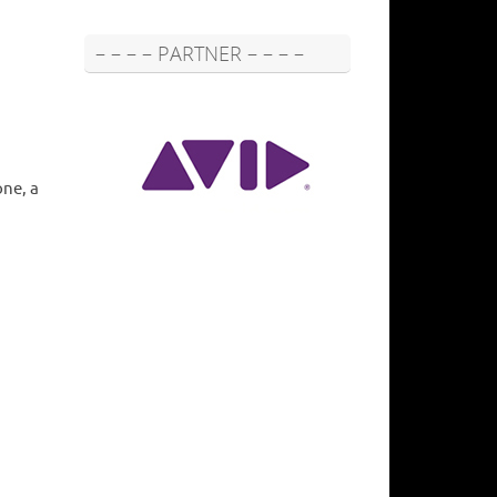
– – – – PARTNER – – – –
one, a