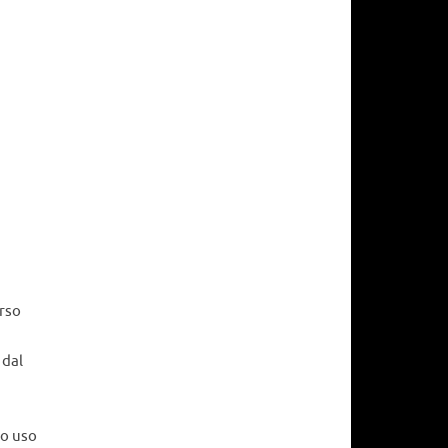
erso
 dal
o uso