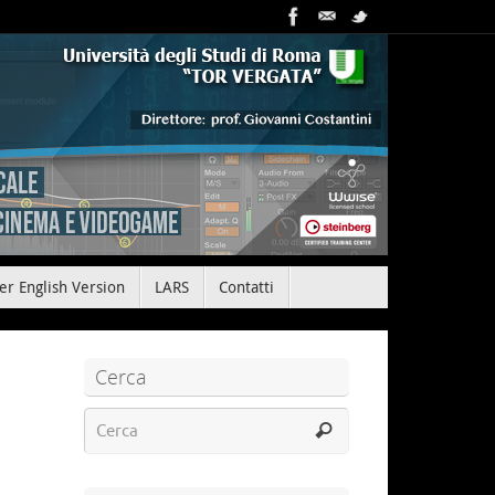
er English Version
LARS
Contatti
Cerca