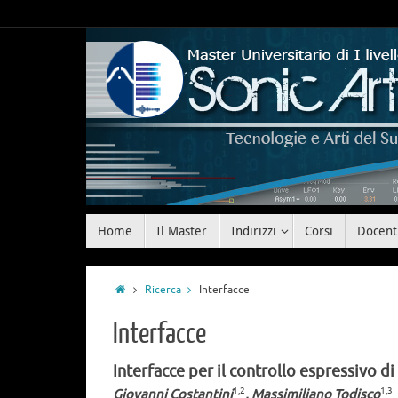
Home
Il Master
Indirizzi
Corsi
Docent
Ricerca
Interfacce
Interfacce
Interfacce per il controllo espressivo di
1,2
1,3
Giovanni Costantini
, Massimiliano Todisco