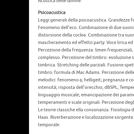
Acustica delle lamine.
Psicoacustica
Leggi generali della psicoacustica. Grandezze f
Fenomeno dell’eco. Combinazione di due suoni p
distorsione della coclea. Combinazione tra su
mascheramento ed effetto party. Voce lirica ed 
Percezione della frequenza: limen frequenziali,
complesso. Percezione del timbro: evoluzione sp
timbrica. Stretching delle parziali. Fusione sp
timbro: formula di Mac Adams. Percezione delle v
melodici: fenomeno ϕ; helligeit; pregnanza e cor
intensità; risposta dell’orecchio; dBSPL; Tempe
linguaggio musicale; emancipazione dei paramet
temperamenti e scale originali. Percezione deg
Le teorie classiche ella consonanza. Fisiologia 
Haas. Riverberazione e localizzazione sorgente. I
temporale.