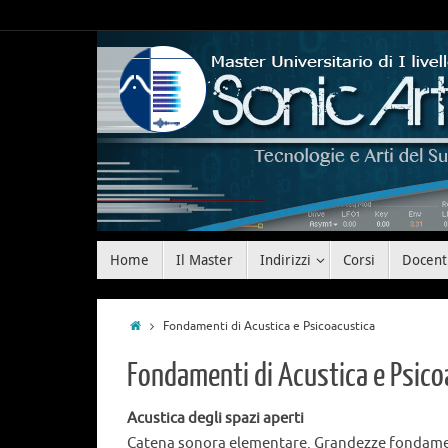
Home
Il Master
Indirizzi
Corsi
Docent
Fondamenti di Acustica e Psicoacustica
Fondamenti di Acustica e Psico
Acustica degli spazi aperti
Catena sonora elementare. Grandezze fondamenta