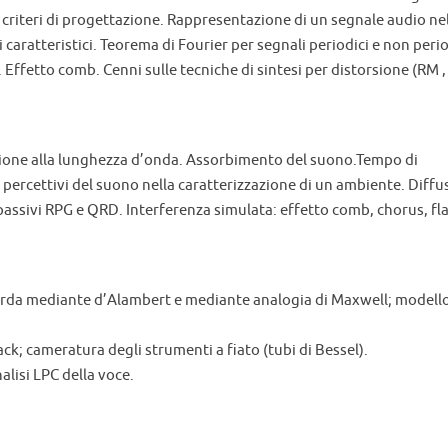
: criteri di progettazione. Rappresentazione di un segnale audio ne
aratteristici. Teorema di Fourier per segnali periodici e non perio
. Effetto comb. Cenni sulle tecniche di sintesi per distorsione (RM ,
ione alla lunghezza d’onda. Assorbimento del suono.Tempo di
percettivi del suono nella caratterizzazione di un ambiente. Diffu
 passivi RPG e QRD. Interferenza simulata: effetto comb, chorus, fl
 corda mediante d’Alambert e mediante analogia di Maxwell; modell
ack; cameratura degli strumenti a fiato (tubi di Bessel).
alisi LPC della voce.