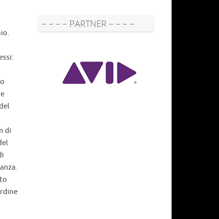
– – – – PARTNER – – – –
io.
ssi:
ro
ne
del
i
n di
del
di
nanza.
tto
ordine