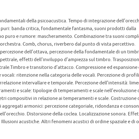
ondamentali della psicoacustica. Tempo di integrazione dell’orecch
uri: banda critica, fondamentale fantasma, suoni prodotti dalla
ono puro e rumore: mascheramento. Combinazione tra suoni comple
orchestra. Comb, chorus, riverbero dal punto di vista percettivo.
 percezione dell’ottava, percezione della fondamentale di un timb
ettrale, effetti dell’inviluppo d’ampiezza sul timbro. Trasposizio
ettrale.Timbro e transitorio d’attacco. Compressione ed espansione 
ocali: ritenzione nella categoria delle vocali. Percezione di profil
relazione intervallare e temporale. Percezione dell’intensità: lime
ramenti e scale: tipologie di temperamenti e scale nell’evoluzione 
ri compositivi in relazione ai temperamenti e scale. Costruzione 
li aggregati armonici: percezione categoriale, ridondanza e conso
dell’orecchio. Distorsione della coclea. Localizzazione sonora. Effe
llusioni acustiche. Altri fenomeni acustici di ordine spaziale e di 